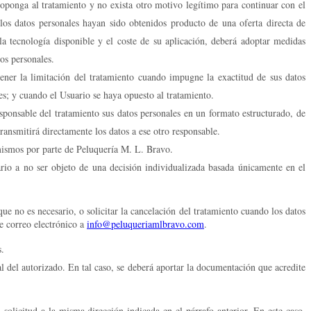
e oponga al tratamiento y no exista otro motivo legítimo para continuar con el
los datos personales hayan sido obtenidos producto de una oferta directa de
a tecnología disponible y el coste de su aplicación, deberá adoptar medidas
tos personales.
ener la limitación del tratamiento cuando impugne la exactitud de sus datos
nes; y cuando el Usuario se haya opuesto al tratamiento.
ponsable del tratamiento sus datos personales en un formato estructurado, de
ransmitirá directamente los datos a ese otro responsable.
 mismos por parte de Peluquería M. L. Bravo.
ario a no ser objeto de una decisión individualizada basada únicamente en el
ue no es necesario, o solicitar la cancelación del tratamiento cuando los datos
te correo electrónico a
info@peluqueriamlbravo.com
.
s.
l del autorizado. En tal caso, se deberá aportar la documentación que acredite
solicitud a la misma dirección indicada en el párrafo anterior. En este caso,