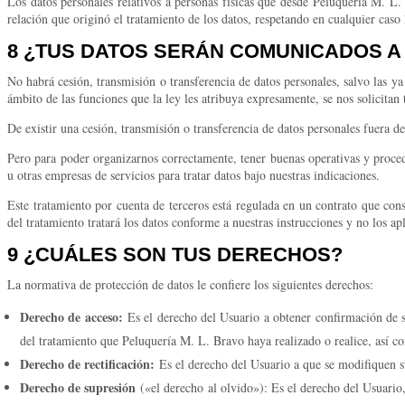
Los datos personales relativos a personas físicas que desde Peluquería M. L
relación que originó el tratamiento de los datos, respetando en cualquier caso
8 ¿TUS DATOS SERÁN COMUNICADOS A
No habrá cesión, transmisión o transferencia de datos personales, salvo las y
ámbito de las funciones que la ley les atribuya expresamente, se nos solicitan t
De existir una cesión, transmisión o transferencia de datos personales fuera d
Pero para poder organizarnos correctamente, tener buenas operativas y proced
u otras empresas de servicios para tratar datos bajo nuestras indicaciones.
Este tratamiento por cuenta de terceros está regulada en un contrato que con
del tratamiento tratará los datos conforme a nuestras instrucciones y no los apl
9 ¿CUÁLES SON TUS DERECHOS?
La normativa de protección de datos le confiere los siguientes derechos:
Derecho de acceso:
Es el derecho del Usuario a obtener confirmación de si
del tratamiento que Peluquería M. L. Bravo haya realizado o realice, así co
Derecho de rectificación:
Es el derecho del Usuario a que se modifiquen sus
Derecho de supresión
(«el derecho al olvido»): Es el derecho del Usuario, 