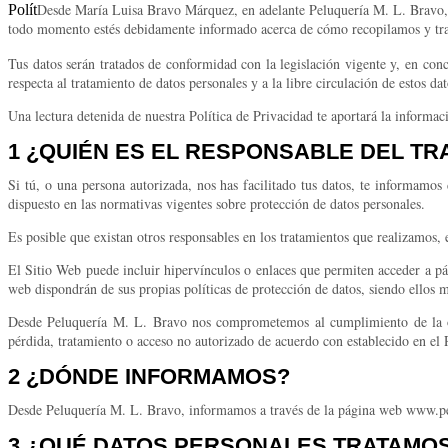
Desde María Luisa Bravo Márquez, en adelante Peluquería M. L. Bravo, en
Polít
todo momento estés debidamente informado acerca de cómo recopilamos y trat
Tus datos serán tratados de conformidad con la legislación vigente y, en con
respecta al tratamiento de datos personales y a la libre circulación de estos 
Una lectura detenida de nuestra Política de Privacidad te aportará la informa
1 ¿QUIÉN ES EL RESPONSABLE DEL TR
Si tú, o una persona autorizada, nos has facilitado tus datos, te informam
dispuesto en las normativas vigentes sobre protección de datos personales.
Es posible que existan otros responsables en los tratamientos que realizamos,
El Sitio Web puede incluir hipervínculos o enlaces que permiten acceder a p
web dispondrán de sus propias políticas de protección de datos, siendo ellos m
Desde Peluquería M. L. Bravo nos comprometemos al cumplimiento de la obli
pérdida, tratamiento o acceso no autorizado de acuerdo con establecido en el
2 ¿DÓNDE INFORMAMOS?
Desde Peluquería M. L. Bravo, informamos a través de la página web www.pe
3 ¿QUÉ DATOS PERSONALES TRATAMO