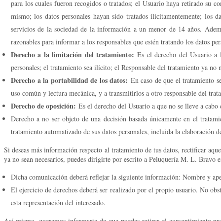
para los cuales fueron recogidos o tratados; el Usuario haya retirado su c
mismo; los datos personales hayan sido tratados ilícitamentemente; los d
servicios de la sociedad de la información a un menor de 14 años. Además
razonables para informar a los responsables que estén tratando los datos per
Derecho a la limitación del tratamiento:
Es el derecho del Usuario a l
personales; el tratamiento sea ilícito; el Responsable del tratamiento ya no
Derecho a la portabilidad de los datos:
En caso de que el tratamiento se
uso común y lectura mecánica, y a transmitirlos a otro responsable del trat
Derecho de oposición:
Es el derecho del Usuario a que no se lleve a cabo 
Derecho a no ser objeto de una decisión basada únicamente en el tratamie
tratamiento automatizado de sus datos personales, incluida la elaboración de 
Si deseas más información respecto al tratamiento de tus datos, rectificar aqu
ya no sean necesarios, puedes dirigirte por escrito a Peluquería M. L. Bravo e
Dicha comunicación deberá reflejar la siguiente información: Nombre y apelli
El ejercicio de derechos deberá ser realizado por el propio usuario. No obs
esta representación del interesado.
Así mismo, queremos informarte de que puedes retirar el consentimiento prest