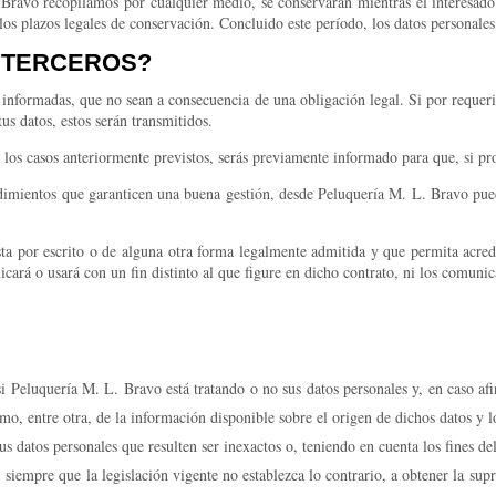
. Bravo recopilamos por cualquier medio, se conservarán mientras el interesado
 los plazos legales de conservación. Concluido este período, los datos personal
 TERCEROS?
a informadas, que no sean a consecuencia de una obligación legal. Si por reque
us datos, estos serán transmitidos.
e los casos anteriormente previstos, serás previamente informado para que, si pr
imientos que garanticen una buena gestión, desde Peluquería M. L. Bravo puede s
sta por escrito o de alguna otra forma legalmente admitida y que permita acre
icará o usará con un fin distinto al que figure en dicho contrato, ni los comunic
 Peluquería M. L. Bravo está tratando o no sus datos personales y, en caso afi
mo, entre otra, de la información disponible sobre el origen de dichos datos y l
 datos personales que resulten ser inexactos o, teniendo en cuenta los fines de
siempre que la legislación vigente no establezca lo contrario, a obtener la supr