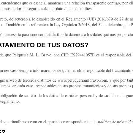
tendemos que es esencial mantener una relación transparente contigo, por ello
amos de forma segura cualquier dato que nos facilites.
creto, de acuerdo a lo establecido en el Reglamento (UE) 2016/679 de 27 de ab
datos. También en lo referente a la Ley Orgánica 3/2018, del 5 de diciembre, de 
ción necesaria para conocer qué destino le daremos a los datos que nos proporcio
ATAMIENTO DE TUS DATOS?
os de que Pelquería M. L. Bravo, con CIF: ES29441057E es el responsable del 
 en ese caso siempre informaremos de quien es el/la responsable del tratamiento 
áginas web de terceros distintos de www.peluqueriamlbravo.com, y que por tanto
ismos, en cada caso, responsables de sus propios tratamientos y de sus propias 
gación de secreto de los datos de carácter personal y de su deber de guarda
 Reglamento.
luqueriamlbravo.com en el apartado correspondiente a la
política de privacid
S?