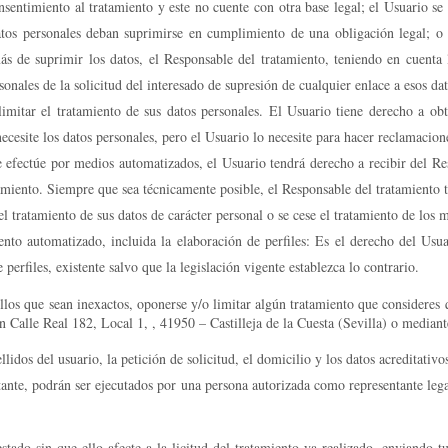
onsentimiento al tratamiento y este no cuente con otra base legal; el Usuario s
atos personales deban suprimirse en cumplimiento de una obligación legal; o 
 de suprimir los datos, el Responsable del tratamiento, teniendo en cuenta l
sonales de la solicitud del interesado de supresión de cualquier enlace a esos da
imitar el tratamiento de sus datos personales. El Usuario tiene derecho a obt
 necesite los datos personales, pero el Usuario lo necesite para hacer reclamacio
 efectúe por medios automatizados, el Usuario tendrá derecho a recibir del Res
amiento. Siempre que sea técnicamente posible, el Responsable del tratamiento t
el tratamiento de sus datos de carácter personal o se cese el tratamiento de los
nto automatizado, incluida la elaboración de perfiles: Es el derecho del Usu
perfiles, existente salvo que la legislación vigente establezca lo contrario.
ellos que sean inexactos, oponerse y/o limitar algún tratamiento que consideres q
n Calle Real 182, Local 1, , 41950 – Castilleja de la Cuesta (Sevilla) o median
dos del usuario, la petición de solicitud, el domicilio y los datos acreditativo
tante, podrán ser ejecutados por una persona autorizada como representante lega
ado sin que ello afecte a la licitud del tratamiento ya realizado, enviando tu 