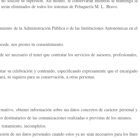
 no solicite su supresión. Así mismo, se conservarán mientras se mantenga la
es serán eliminados de todos los sistemas de Peluquería M. L. Bravo.
rimiento de la Administración Pública o de las Instituciones Autonómicas en el
ocede, nos prestes tu consentimiento.
er necesario el tener que contratar los servicios de asesores, profesionales,
ditar su celebración y contenido, especificando expresamente que el encargado
ará, ni siquiera para su conservación, a otras personas.
rmativo, obtener información sobre sus datos concretos de carácter personal y
os destinatarios de las comunicaciones realizadas o previstas de los mismos.
l tratamiento, incompletos.
esión de sus datos personales cuando estos ya no sean necesarios para los fines